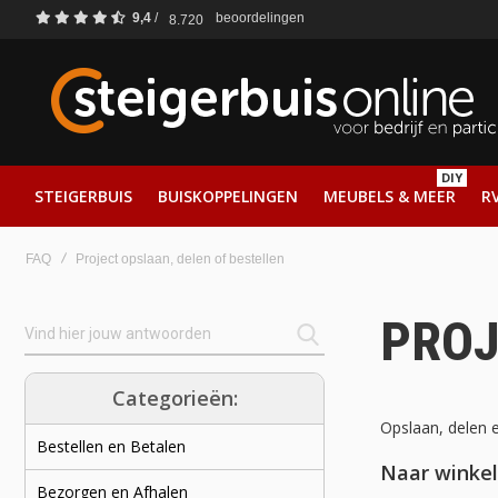
9,4
/
beoordelingen
8.720
DIY
STEIGERBUIS
BUISKOPPELINGEN
MEUBELS & MEER
RV
FAQ
Project opslaan, delen of bestellen
PROJ
Categorieën:
Opslaan, delen e
Bestellen en Betalen
Naar winke
Bezorgen en Afhalen