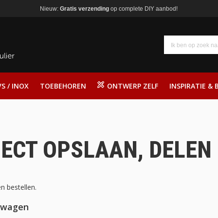
Nieuw:
Gratis verzending
op complete DIY aanbod!
S / INOX
TOEBEHOREN
ONTWERP ZELF
INSPIRATIE & 
ECT OPSLAAN, DELEN
n bestellen.
lwagen