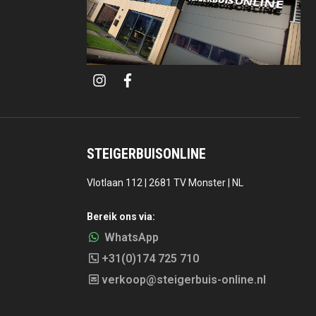
i
f
n
a
s
c
t
e
a
b
g
o
r
o
a
k
STEIGERBUISONLINE
m
Vlotlaan 112 | 2681 TV Monster | NL
Bereik ons via:
WhatsApp
+31(0)174 725 710
verkoop@steigerbuis-online.nl