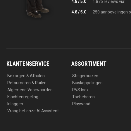
4.8 / 5.0
1.875 reviews via:
4.8 / 5.0
250 aanbevelingen o
KLANTENSERVICE
ASSORTIMENT
Bezorgen & Afhalen
Steigerbuizen
Retourneren & Ruilen
Buiskoppelingen
Algemene Voorwaarden
RVS Inox
Klachtenregeling
Toebehoren
Inloggen
Playwood
Vraag het onze AI Assistent