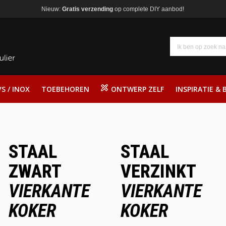
Nieuw:
Gratis verzending
op complete DIY aanbod!
S / INOX
TOEBEHOREN
ONTWERP ZELF
INSPIRATIE & 
STAAL
STAAL
ZWART
VERZINKT
VIERKANTE
VIERKANTE
KOKER
KOKER