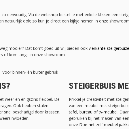
zo eenvoudig. Via de webshop bestel je met enkele klikken een steig
kan natuurlijk ook; zo kun je direct een kijkje nemen in onze showroom
elweg mooier? Dat komt goed uit wij bieden ook
vierkante steigerbuiz
ers of kom langs in onze showroom.
Voor binnen- én buitengebruik
IS?
STEIGERBUIS M
t weer en enigszins flexibel. De
Prikkel je creativiteit met steig
dragen. Ook hebben stalen
van een meubel met steigerbuiz
er snel beschadigd door krassen.
tafel
,
bureau
of
tv-meubel
. Daar
 weersinvloeden.
gebruiken bij het maken van ee
onze
Doe-het-zelf meubel pakk