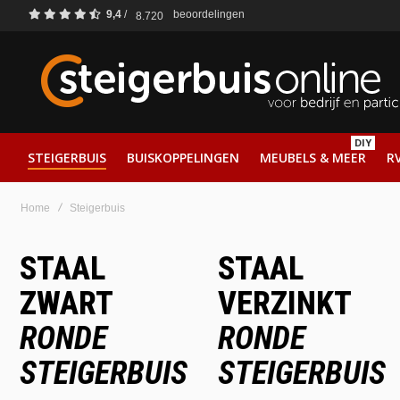
9,4
/
beoordelingen
8.720
DIY
STEIGERBUIS
BUISKOPPELINGEN
MEUBELS & MEER
RV
Home
Steigerbuis
STAAL
STAAL
ZWART
VERZINKT
RONDE
RONDE
STEIGERBUIS
STEIGERBUIS