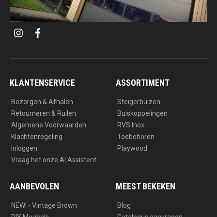
i
f
n
a
s
c
t
e
a
b
g
o
r
o
a
k
KLANTENSERVICE
ASSORTIMENT
m
Bezorgen & Afhalen
Steigerbuizen
Retourneren & Ruilen
Buiskoppelingen
Algemene Voorwaarden
RVS Inox
Klachtenregeling
Toebehoren
Inloggen
Playwood
Vraag het onze AI Assistent
AANBEVOLEN
MEEST BEKEKEN
NEW! - Vintage Brown
Blog