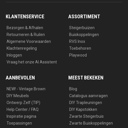
t
e
a
b
g
o
r
o
a
k
KLANTENSERVICE
ASSORTIMENT
m
Bezorgen & Afhalen
Steigerbuizen
Retourneren & Ruilen
Buiskoppelingen
Algemene Voorwaarden
RVS Inox
Klachtenregeling
Toebehoren
Inloggen
Playwood
Vraag het onze AI Assistent
AANBEVOLEN
MEEST BEKEKEN
NEW! - Vintage Brown
Blog
DIY Meubels
Catalogus aanvragen
Ontwerp Zelf (TIP)
DIY Trapleuningen
Help Center / FAQ
DIY Kapstokken
Inspiratie pagina
Zwarte Steigerbuis
Toepassingen
Zwarte Buiskoppelingen