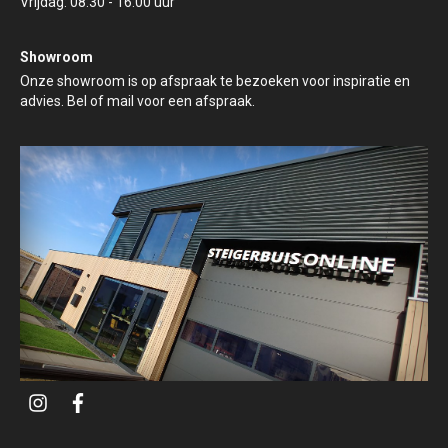
Vrijdag: 08:30 - 16:00 uur
Showroom
Onze showroom is op afspraak te bezoeken voor inspiratie en
advies. Bel of mail voor een afspraak.
i
f
n
a
s
c