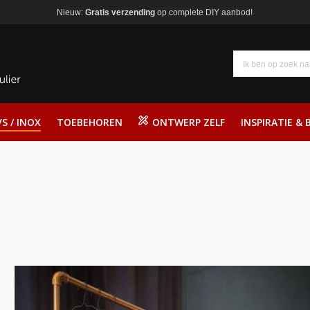
Nieuw:
Gratis verzending
op complete DIY aanbod!
S / INOX
TOEBEHOREN
ONTWERP ZELF
INSPIRATIE & 