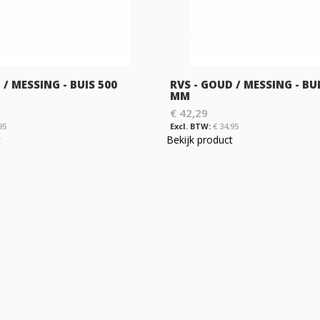
 / MESSING - BUIS 500
RVS - GOUD / MESSING - BU
MM
€ 42,29
95
€ 34,95
t
Bekijk product