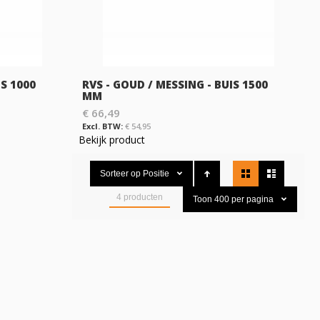
IS 1000
RVS - GOUD / MESSING - BUIS 1500
MM
€ 66,49
€ 54,95
Bekijk product
Tonen
Sorteer op
Positie
als
4
producten
Toon
400
per pagina