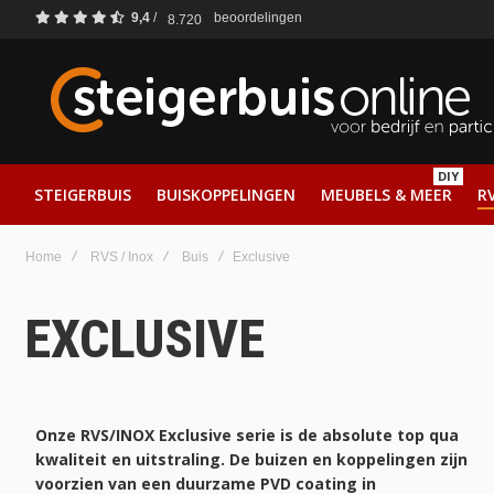
9,4
/
beoordelingen
8.720
DIY
STEIGERBUIS
BUISKOPPELINGEN
MEUBELS & MEER
RV
Home
RVS / Inox
Buis
Exclusive
EXCLUSIVE
Onze RVS/INOX Exclusive serie is de absolute top qua
kwaliteit en uitstraling. De buizen en koppelingen zijn
voorzien van een duurzame PVD coating in