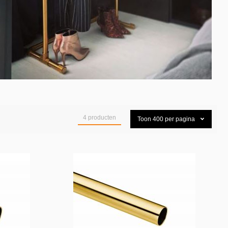
4
producten
Toon
400
per pagina