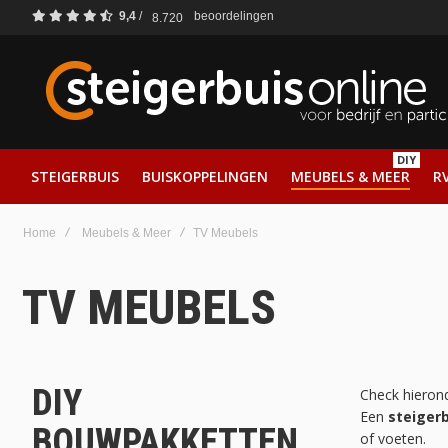
9,4
/
beoordelingen
8.720
DIY
STEIGERBUIS
BUISKOPPELINGEN
MEUBELS & MEER
RV
Home
Meubels & Meer
TV Meubels
TV MEUBELS
DIY
Check hierond
Een
steiger
BOUWPAKKETTEN
of voeten.