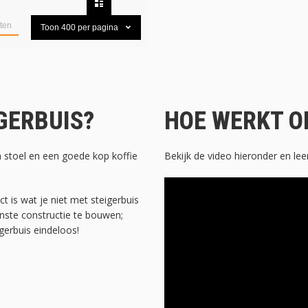
ten
Toon
400
per pagina
GERBUIS?
HOE WERKT O
stoel en een goede kop koffie
Bekijk de video hieronder en lee
ct is wat je niet met steigerbuis
nste constructie te bouwen;
gerbuis eindeloos!