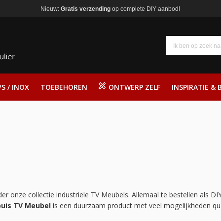
Nieuw:
Gratis verzending
op complete DIY aanbod!
S / INOX
TOEBEHOREN
ONTWERP ZELF
INSPIRATIE & 
er onze collectie industriele TV Meubels. Allemaal te bestellen als DI
buis TV Meubel
is een duurzaam product met veel mogelijkheden qua ui