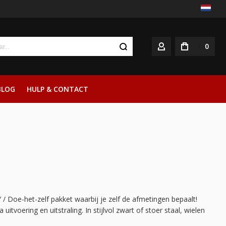
0
ACCOUNT
BLOG
HULP & CONTACT
Y / Doe-het-zelf pakket waarbij je zelf de afmetingen bepaalt!
tvoering en uitstraling. In stijlvol zwart of stoer staal, wielen