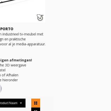
 PORTO
n industrieel tv-meubel met
gn en praktische
voor al je media-apparatuur.
eigen afmetingen!
che 3D weergave
stel
 of Afhalen
e hieronder
Tonen
roduct Naam
als