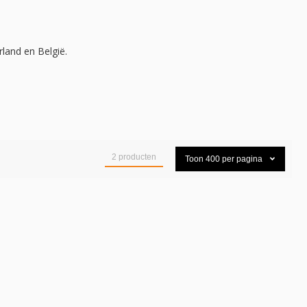
land en België.
2
producten
Toon
400
per pagina