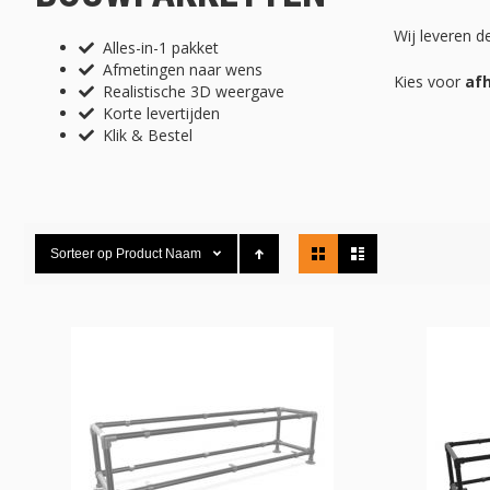
Wij leveren d
Alles-in-1 pakket
Afmetingen naar wens
Kies voor
af
Realistische 3D weergave
Korte levertijden
Klik & Bestel
Tonen
Sorteer op
Product Naam
als