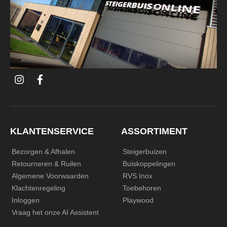
i
f
n
a
s
c
t
e
a
b
g
o
r
o
KLANTENSERVICE
ASSORTIMENT
a
k
m
Bezorgen & Afhalen
Steigerbuizen
Retourneren & Ruilen
Buiskoppelingen
Algemene Voorwaarden
RVS Inox
Klachtenregeling
Toebehoren
Inloggen
Playwood
Vraag het onze AI Assistent