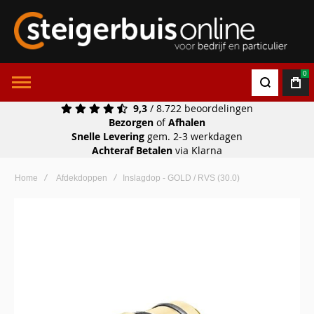
0
9,3
/ 8.722 beoordelingen
Bezorgen
of
Afhalen
Snelle Levering
gem. 2-3 werkdagen
Achteraf Betalen
via Klarna
Home
Afdekdoppen
Inslagdop - GOLD / RVS (30.0)
Ga
naar
het
einde
van
de
afbeeldingen-
gallerij