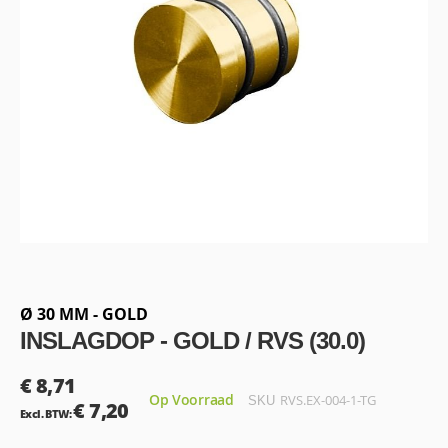
Ga
naar
het
begin
Ø 30 MM - GOLD
van
INSLAGDOP - GOLD / RVS (30.0)
de
afbeeldingen-
€ 8,71
gallerij
Op Voorraad
RVS.EX-004-1-TG
SKU
€ 7,20