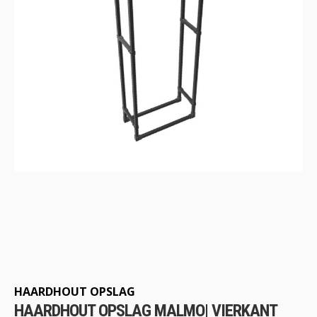
Ga
naar
het
begin
HAARDHOUT OPSLAG
van
HAARDHOUT OPSLAG MALMO| VIERKANT