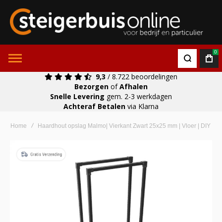
0
9,3
/ 8.722 beoordelingen
Bezorgen
of
Afhalen
Snelle Levering
gem. 2-3 werkdagen
Achteraf Betalen
via Klarna
Home
Haardhout opslag Malmo| Vierkant Zwart 25x25 mm | Vloer | DIY
Ga
naar
het
einde
van
de
afbeeldingen-
gallerij