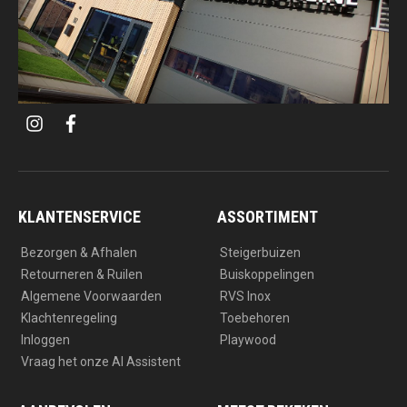
i
f
n
a
s
c
t
e
a
b
g
o
r
o
a
k
KLANTENSERVICE
ASSORTIMENT
m
Bezorgen & Afhalen
Steigerbuizen
Retourneren & Ruilen
Buiskoppelingen
Algemene Voorwaarden
RVS Inox
Klachtenregeling
Toebehoren
Inloggen
Playwood
Vraag het onze AI Assistent