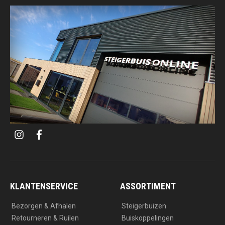
i
f
n
a
s
c
t
e
a
b
g
o
r
o
a
k
KLANTENSERVICE
ASSORTIMENT
m
Bezorgen & Afhalen
Steigerbuizen
Retourneren & Ruilen
Buiskoppelingen