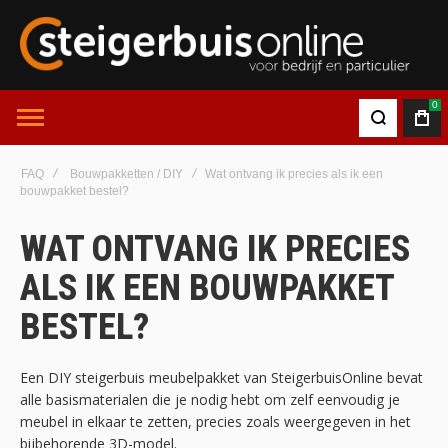
0
FAQ
Bouwpakketten / DIY
Wat ontvang ik precies als ik een
bouwpakket bestel?
WAT ONTVANG IK PRECIES
ALS IK EEN BOUWPAKKET
BESTEL?
Een DIY steigerbuis meubelpakket van SteigerbuisOnline bevat
alle basismaterialen die je nodig hebt om zelf eenvoudig je
meubel in elkaar te zetten, precies zoals weergegeven in het
bijbehorende 3D-model.