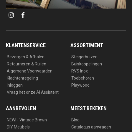
i
f
n
a
s
c
t
e
a
b
g
o
r
o
a
k
KLANTENSERVICE
ASSORTIMENT
m
Bezorgen & Afhalen
Steigerbuizen
Retourneren & Ruilen
Buiskoppelingen
Algemene Voorwaarden
RVS Inox
Klachtenregeling
Toebehoren
Inloggen
Playwood
Vraag het onze AI Assistent
AANBEVOLEN
MEEST BEKEKEN
NEW! - Vintage Brown
Blog
DIY Meubels
Catalogus aanvragen