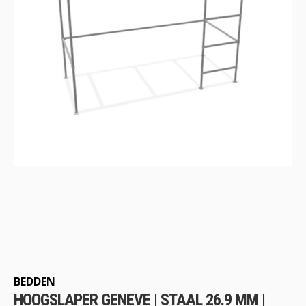
Ga
naar
het
begin
BEDDEN
van
HOOGSLAPER GENEVE | STAAL 26.9 MM |