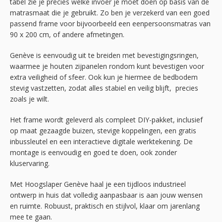
tabel zie je precies welke invoer je moet doen op basis van de
matrasmaat die je gebruikt. Zo ben je verzekerd van een goed
passend frame voor bijvoorbeeld een eenpersoonsmatras van
90 x 200 cm, of andere afmetingen.
Genève is eenvoudig uit te breiden met bevestigingsringen,
waarmee je houten zijpanelen rondom kunt bevestigen voor
extra veiligheid of sfeer. Ook kun je hiermee de bedbodem
stevig vastzetten, zodat alles stabiel en veilig blijft, precies
zoals je wilt.
Het frame wordt geleverd als compleet DIY-pakket, inclusief
op maat gezaagde buizen, stevige koppelingen, een gratis
inbussleutel en een interactieve digitale werktekening. De
montage is eenvoudig en goed te doen, ook zonder
kluservaring.
Met Hoogslaper Genève haal je een tijdloos industrieel
ontwerp in huis dat volledig aanpasbaar is aan jouw wensen
en ruimte. Robuust, praktisch en stijlvol, klaar om jarenlang
mee te gaan.