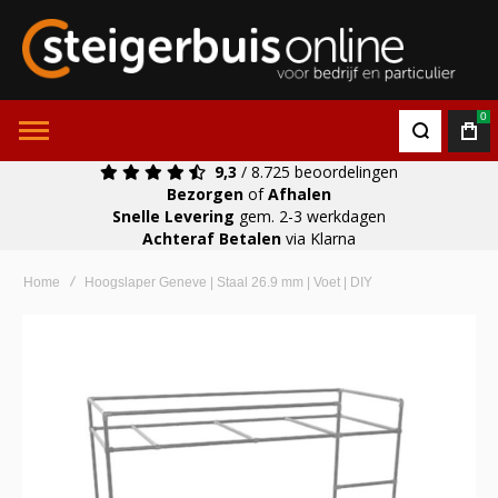
0
9,3
/ 8.725 beoordelingen
Bezorgen
of
Afhalen
Snelle Levering
gem. 2-3 werkdagen
Achteraf Betalen
via Klarna
Home
Hoogslaper Geneve | Staal 26.9 mm | Voet | DIY
Ga
naar
het
einde
van
de
afbeeldingen-
gallerij