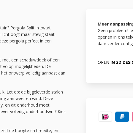
Meer aanpassin
uin? Pergola Split in zwart
Geen probleem! Je
licht oogt maar stevig staat.
openen in ons te
deze pergola perfect in een
daar verder config
ekt met een schaduwdoek of een
OPEN
IN 3D DES
dt volop mogelijkheden. De
e het ontwerp volledig aanpast aan
ik. Let op: de bijgeleverde stalen
lling aan weer en wind. Deze
ay, en dit onderhoud moet
iever volledig onderhoudsvrij? Kies
lt zelf de hoogte en breedte, en