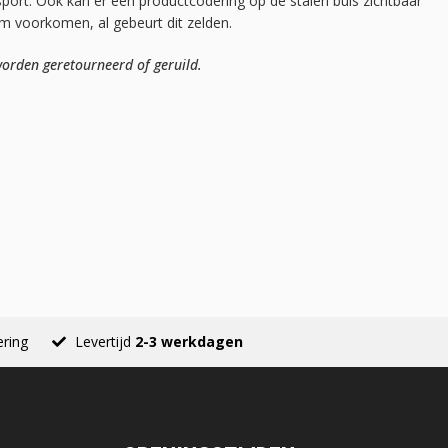
sport. Ook kan er een productcodering op de stalen buis zichtbaar
mm voorkomen, al gebeurt dit zelden.
orden geretourneerd of geruild.
ering
Levertijd
2-3 werkdagen