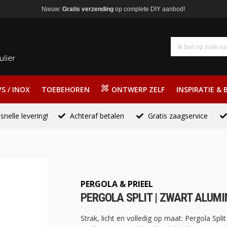
Nieuw:
Gratis verzending
op complete DIY aanbod!
S / INOX
TOEBEHOREN
ONTWERP ZELF
INSPIRATIE & 
snelle levering!
Achteraf betalen
Gratis zaagservice
PERGOLA & PRIEEL
PERGOLA SPLIT | ZWART ALUMI
Strak, licht en volledig op maat: Pergola Sp