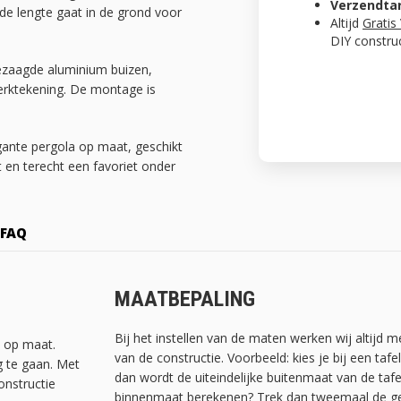
Verzendta
 de lengte gaat in de grond voor
Altijd
Gratis
DIY constru
gezaagde aluminium buizen,
werktekening. De montage is
gante pergola op maat, geschikt
 en terecht een favoriet onder
FAQ
MAATBEPALING
Bij het instellen van de maten werken wij altijd 
t op maat.
van de constructie. Voorbeeld: kies je bij een ta
g te gaan. Met
dan wordt de uiteindelijke buitenmaat van de tafe
onstructie
binnenmaat berekenen? Trek dan tweemaal de geb