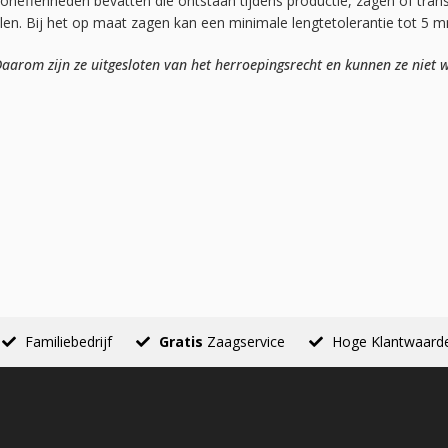
 oneffenheden bevatten die ontstaan tijdens productie, zagen of tran
elen. Bij het op maat zagen kan een minimale lengtetolerantie tot 5 
arom zijn ze uitgesloten van het herroepingsrecht en kunnen ze niet w
Familiebedrijf
Gratis
Zaagservice
Hoge Klantwaard