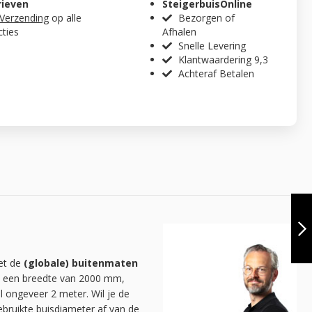
rieven
SteigerbuisOnline
 Verzending
op alle
Bezorgen of
cties
Afhalen
Snelle Levering
Klantwaardering 9,3
Achteraf Betalen
PERGOLA SPLIT |
VINTAGE BROWN
33.7 MM |
VRIJSTAAND | DIY
VOLGENDE
met de
(globale) buitenmaten
fel een breedte van 2000 mm,
l ongeveer 2 meter. Wil je de
ruikte buisdiameter af van de