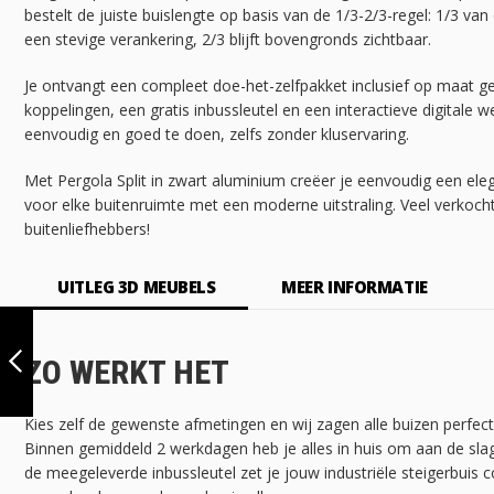
bestelt de juiste buislengte op basis van de 1/3-2/3-regel: 1/3 van
een stevige verankering, 2/3 blijft bovengronds zichtbaar.
Je ontvangt een compleet doe-het-zelfpakket inclusief op maat 
koppelingen, een gratis inbussleutel en een interactieve digitale 
eenvoudig en goed te doen, zelfs zonder kluservaring.
Met Pergola Split in zwart aluminium creëer je eenvoudig een ele
voor elke buitenruimte met een moderne uitstraling. Veel verkocht
buitenliefhebbers!
UITLEG 3D MEUBELS
MEER INFORMATIE
PERGOLA ZADAR
| ALUMINIUM
ZWART 42.4 MM |
ZO WERKT HET
VRIJSTAAND | DIY
VORIGE
Kies zelf de gewenste afmetingen en wij zagen alle buizen perfec
Binnen gemiddeld 2 werkdagen heb je alles in huis om aan de sla
de meegeleverde inbussleutel zet je jouw industriële steigerbuis c