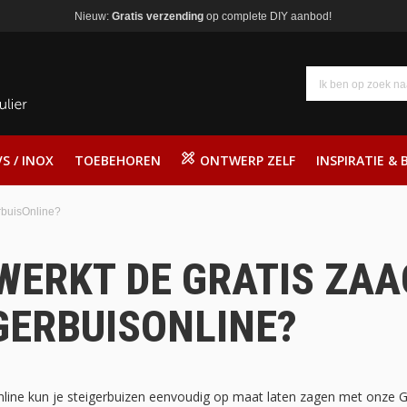
Nieuw:
Gratis verzending
op complete DIY aanbod!
S / INOX
TOEBEHOREN
ONTWERP ZELF
INSPIRATIE & 
rbuisOnline?
WERKT DE GRATIS ZAA
GERBUISONLINE?
nline kun je steigerbuizen eenvoudig op maat laten zagen met onze Gr