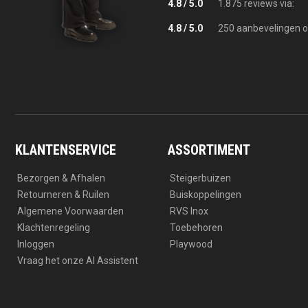
4.8 / 5.0
1.875 reviews via:
4.8 / 5.0
250 aanbevelingen o
KLANTENSERVICE
ASSORTIMENT
Bezorgen & Afhalen
Steigerbuizen
Retourneren & Ruilen
Buiskoppelingen
Algemene Voorwaarden
RVS Inox
Klachtenregeling
Toebehoren
Inloggen
Playwood
Vraag het onze AI Assistent