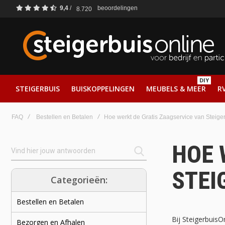
9,4
/
beoordelingen
8.720
DIY
STEIGERBUIS
BUISKOPPELINGEN
MEUBELS & MEER
RV
FAQ
Bestellen en Betalen
Hoe werkt de Gratis Zaagservice van Steige
HOE 
STEI
Categorieën:
Bestellen en Betalen
Bij SteigerbuisO
Bezorgen en Afhalen